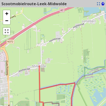
Scootmobielroute-Leek-Midwolde
+
−