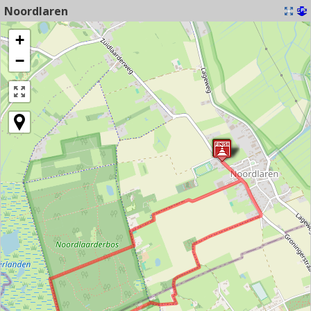
Noordlaren
+
−