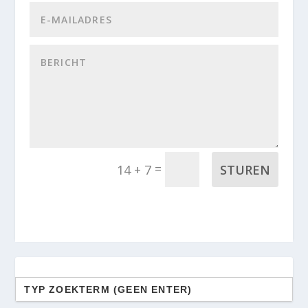
=
STUREN
14 + 7
Zoek
naar: