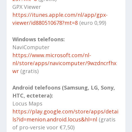
GPX Viewer
https://itunes.apple.com/nl/app/gpx-
viewer/id880510678?mt=8
(euro 0,99)
Windows telefoons:
NaviComputer
https://www.microsoft.com/nl-
nl/store/apps/navicomputer/9wzdncrfhx
wr
(gratis)
Android telefoons (Samsung, LG, Sony,
HTC, ectetera):
Locus Maps
https://play.google.com/store/apps/detai
ls?id=menion.android.locus&hl=nl
(gratis
of pro-versie voor €7,50)