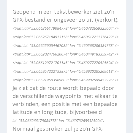
Geopend in een tekstbewerker ziet zo’n
GPX-bestand er ongeveer zo uit (verkort):
<trkpt lat=”53.066266179084778″ lon=”6.460732659325004″ />
<trkpt lat=”53.066267184913158″ lon=”6.460612211376429″ />
<trkpt lat=”53.066259054467082″ lon=”6.460568206384778″ />
<trkpt lat=”53.066202476620674″ lon=”6.460449183359742″ />
<trkpt lat=”53.066129721701145″ lon=”6.460277270525694″ />
<trkpt lat=”53.065957222133875″ lon=”6.459920285269618″ />
<trkpt lat=”53.065919503569603″ lon=”6.459902599453926″ />
Je ziet dat de route wordt bepaald door
de verschillende waypoints met elkaar te
verbinden, een positie met een bepaalde
latitude en longitude, bijvoorbeeld
.
lat=”53.066266179084778″ lon=”6.460732659325004″
Normaal gesproken zul je zo’n GPX-