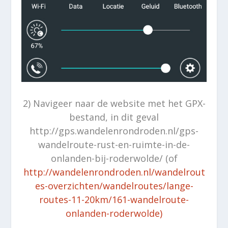
2) Navigeer naar de website met het GPX-
bestand, in dit geval
http://gps.wandelenrondroden.nl/gps-
wandelroute-rust-en-ruimte-in-de-
onlanden-bij-roderwolde/ (of
http://wandelenrondroden.nl/wandelrout
es-overzichten/wandelroutes/lange-
routes-11-20km/161-wandelroute-
onlanden-roderwolde)