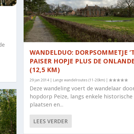
de
WANDELDUO: DORPSOMMETJE ’
PAISER HOPJE PLUS DE ONLAND
(12,5 KM)
29 jan 2014
|
Lange wandelroutes (11-20km)
|
Deze wandeling voert de wandelaar doo
hopdorp Peize, langs enkele historische
plaatsen en...
LEES VERDER