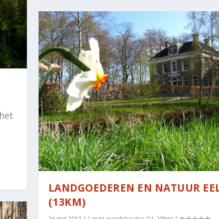
 het
LANDGOEDEREN EN NATUUR EE
(13KM)
26 mrt 2013
|
Lange wandelroutes (11-20km)
|