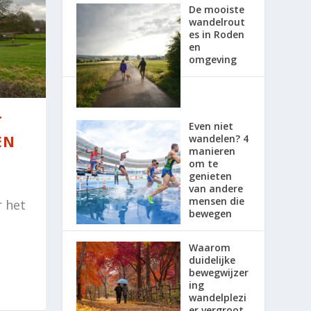
De mooiste
wandelrout
es in Roden
en
omgeving
T
Even niet
wandelen? 4
EN
manieren
om te
genieten
van andere
mensen die
r het
bewegen
Waarom
duidelijke
bewegwijzer
ing
wandelplezi
er vergroot