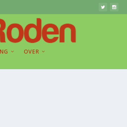
ING
OVER