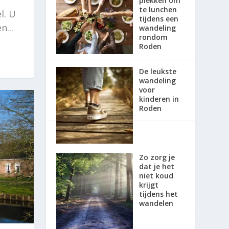
plekken om
te lunchen
l. U
tijdens een
...
wandeling
rondom
Roden
De leukste
wandeling
voor
kinderen in
Roden
Zo zorg je
dat je het
niet koud
krijgt
tijdens het
wandelen