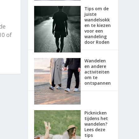
Tips om de
juiste
wandelsokk
en te kiezen
de
voor een
10 of
wandeling
door Roden
Wandelen
en andere
activiteiten
om te
ontspannen
Picknicken
tijdens het
wandelen?
Lees deze
tips