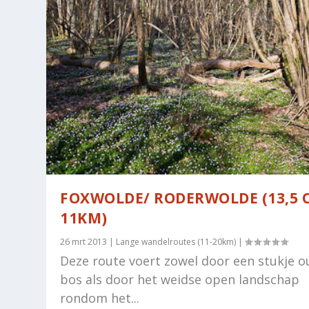
FOXWOLDE/ RODERWOLDE (13,5 
11KM)
26 mrt 2013
|
Lange wandelroutes (11-20km)
|
Deze route voert zowel door een stukje o
bos als door het weidse open landschap
rondom het...