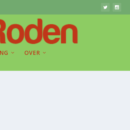
ING
OVER