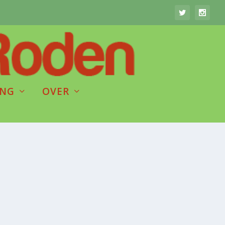
ING
OVER