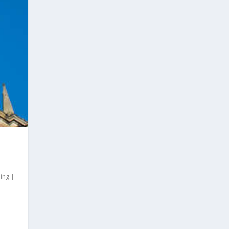
ing
|