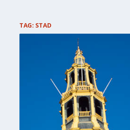
TAG:
STAD