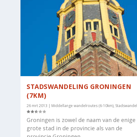
STADSWANDELING GRONINGEN
(7KM)
26 mrt 2013
|
Middellange wandelroutes (6-10km)
,
Stadswandel
Groningen is zowel de naam van de enige
grote stad in de provincie als van de
provincie Groningen....