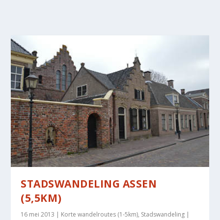
STADSWANDELING ASSEN
(5,5KM)
16 mei 2013
|
Korte wandelroutes (1-5km)
,
Stadswandeling
|