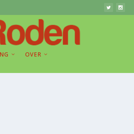
ING
OVER