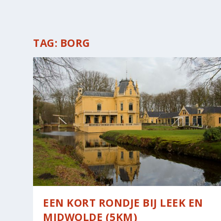
TAG:
BORG
EEN KORT RONDJE BIJ LEEK EN
MIDWOLDE (5KM)