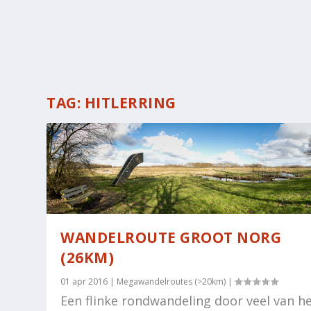
TAG:
HITLERRING
WANDELROUTE GROOT NORG
(26KM)
01 apr 2016
|
Megawandelroutes (>20km)
|
Een flinke rondwandeling door veel van h