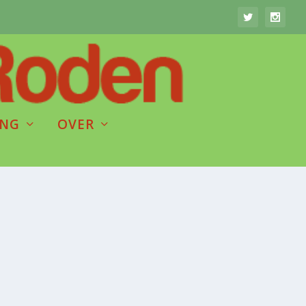
ING
OVER