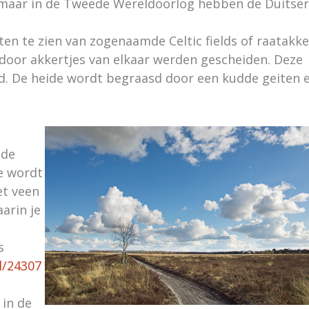
s maar in de Tweede Wereldoorlog hebben de Duitser
en te zien van zogenaamde Celtic fields of raatakke
rdoor akkertjes van elkaar werden gescheiden. Deze
jd. De heide wordt begraasd door een kudde geiten 
 de
je wordt
t veen
arin je
s
el/24307
 in de