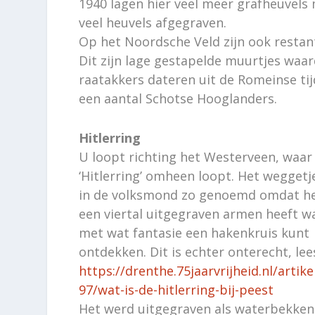
1940 lagen hier veel meer grafheuvel
veel heuvels afgegraven.
Op het Noordsche Veld zijn ook restant
Dit zijn lage gestapelde muurtjes waa
raatakkers dateren uit de Romeinse ti
een aantal Schotse Hooglanders.
Hitlerring
U loopt richting het Westerveen, waar
‘Hitlerring’ omheen loopt. Het wegget
in de volksmond zo genoemd omdat he
een viertal uitgegraven armen heeft wa
met wat fantasie een hakenkruis kunt
ontdekken. Dit is echter onterecht, lee
https://drenthe.75jaarvrijheid.nl/artik
97/wat-is-de-hitlerring-bij-peest
Het werd uitgegraven als waterbekken