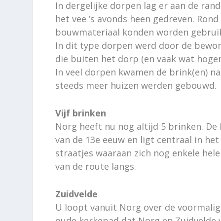
In dergelijke dorpen lag er aan de ran
het vee ’s avonds heen gedreven. Rond
bouwmateriaal konden worden gebruik
In dit type dorpen werd door de bewon
die buiten het dorp (en vaak wat hoger
In veel dorpen kwamen de brink(en) na 
steeds meer huizen werden gebouwd.
Vijf brinken
Norg heeft nu nog altijd 5 brinken. D
van de 13e eeuw en ligt centraal in het
straatjes waaraan zich nog enkele hel
van de route langs.
Zuidvelde
U loopt vanuit Norg over de voormalige
oude kerkepad dat Norg en Zuidvelde v