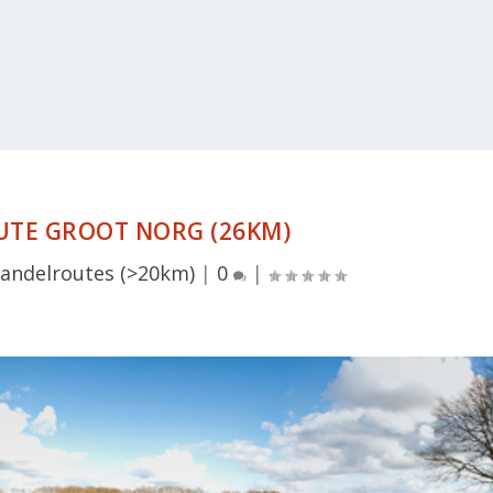
TE GROOT NORG (26KM)
ndelroutes (>20km)
|
0
|