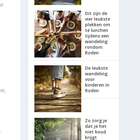
or
Dit zijn de
vier leukste
plekken om
te lunchen
tijdens een
wandeling
rondom
Roden
De leukste
wandeling
voor
kinderen in
en.
Roden
Zo zorg je
dat je het
niet koud
r
krijgt