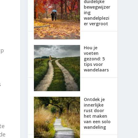
duidelijke
bewegwijzer
ing
wandelplezi
er vergroot
Hou je
rp
voeten
gezond: 5
tips voor
wandelaars
s
Ontdek je
innerlijke
rust door
het maken
van een solo
te
wandeling
de