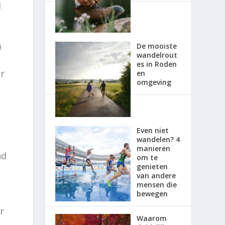
d
)
De mooiste
wandelrout
es in Roden
er
en
omgeving
Even niet
wandelen? 4
manieren
nd
om te
genieten
van andere
mensen die
bewegen
r
Waarom