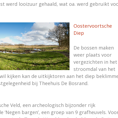
t werd looizuur gehaald, wat oa. werd gebruikt vo
Oostervoortsche
Diep
De bossen maken
weer plaats voor
vergezichten in het
stroomdal van het
il kijken kan de uitkijktoren aan het diep beklimm
stgelegenheid bij Theehuis De Bosrand.
che Veld, een archeologisch bijzonder rijk
de ‘Negen bargen’, een groep van 9 grafheuvels. Voo