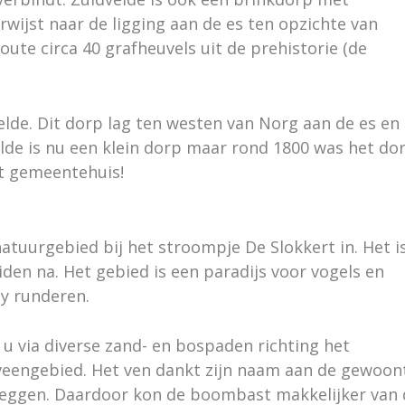
ijst naar de ligging aan de es ten opzichte van
oute circa 40 grafheuvels uit de prehistorie (de
lde. Dit dorp lag ten westen van Norg aan de es en
de is nu een klein dorp maar rond 1800 was het do
et gemeentehuis!
atuurgebied bij het stroompje De Slokkert in. Het i
iden na. Het gebied is een paradijs voor vogels en
y runderen.
u via diverse zand- en bospaden richting het
agveengebied. Het ven dankt zijn naam aan de gewoon
 leggen. Daardoor kon de boombast makkelijker van 