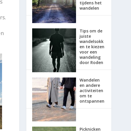
s
tijdens het
wandelen
rs.
Tips om de
en
juiste
wandelsokk
en te kiezen
voor een
wandeling
door Roden
Wandelen
en andere
activiteiten
om te
ontspannen
Picknicken