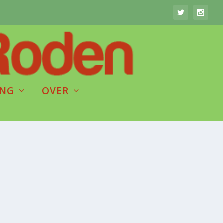
ING
OVER