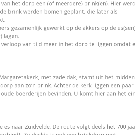
d van het dorp een (of meerdere) brink(en). Hier wer
 de brink werden bomen geplant, die later als
t.
ers gezamenlijk gewerkt op de akkers op de es(sen
) lagen.
verloop van tijd meer in het dorp te liggen omdat 
e Margaretakerk, met zadeldak, stamt uit het midden
 dorp aan zo’n brink. Achter de kerk liggen een paar
e oude boerderijen bevinden. U komt hier aan het ei
 es naar Zuidvelde. De route volgt deels het 700 jaa
erbindt. Zuidvelde is ook een brinkdorp met