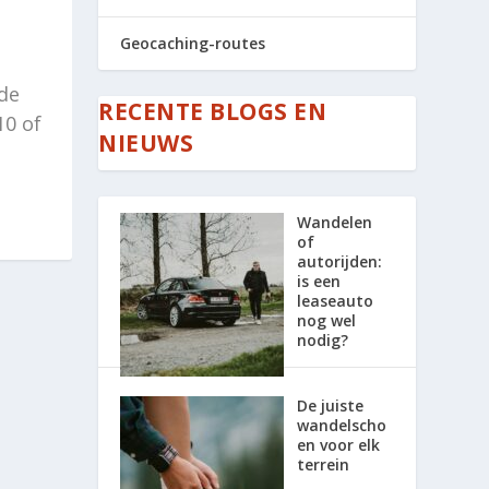
Geocaching-routes
de
RECENTE BLOGS EN
10 of
NIEUWS
Wandelen
of
autorijden:
is een
leaseauto
nog wel
nodig?
De juiste
wandelscho
en voor elk
terrein