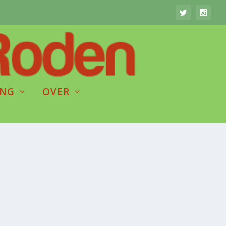
ING
OVER