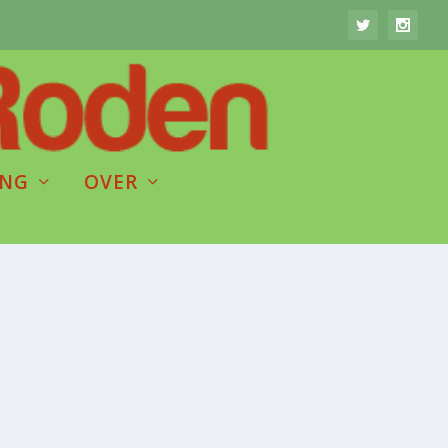
ING
OVER