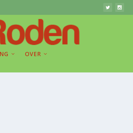
ING
OVER