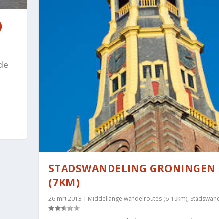
)
de
STADSWANDELING GRONINGEN
(7KM)
26 mrt 2013
|
Middellange wandelroutes (6-10km)
,
Stadswand