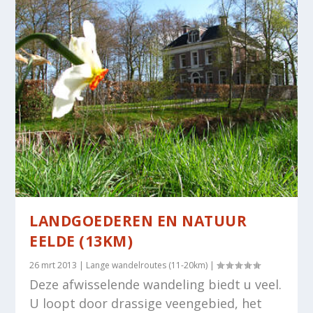
LANDGOEDEREN EN NATUUR
EELDE (13KM)
26 mrt 2013
|
Lange wandelroutes (11-20km)
|
Deze afwisselende wandeling biedt u veel.
U loopt door drassige veengebied, het