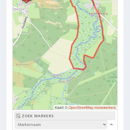
Kaart: ©
OpenStreetMap medewerkers