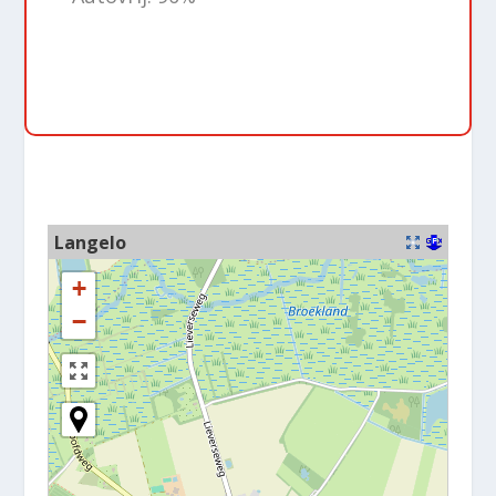
Langelo
+
−