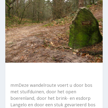
mmDeze wandelroute voert u door bos
met stuifduinen, door het open
boerenland, door het brink- en esdorp
Langelo en door een stuk gevarieerd bos