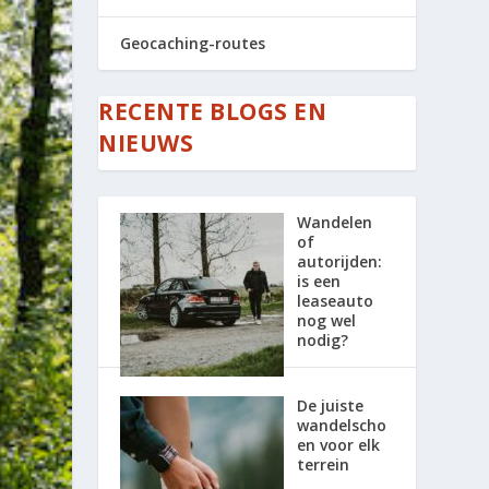
Geocaching-routes
RECENTE BLOGS EN
NIEUWS
Wandelen
of
autorijden:
is een
leaseauto
nog wel
nodig?
De juiste
wandelscho
en voor elk
terrein