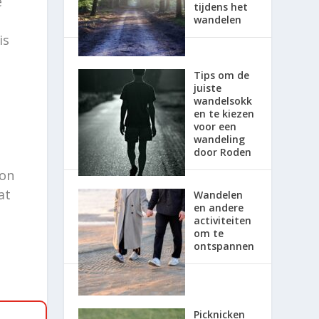
e
tijdens het
wandelen
is
Tips om de
juiste
wandelsokk
en te kiezen
voor een
wandeling
door Roden
oon
at
Wandelen
en andere
activiteiten
om te
ontspannen
Picknicken