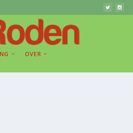
ING
OVER