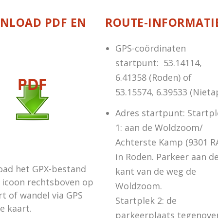
NLOAD PDF EN
ROUTE-INFORMATIE
GPS-coördinaten
startpunt: 53.14114,
6.41358 (Roden) of
53.15574, 6.39533 (Nieta
Adres startpunt: Startp
1: aan de Woldzoom/
Achterste Kamp (9301 R
in Roden. Parkeer aan d
oad het GPX-bestand
kant van de weg de
t icoon rechtsboven op
Woldzoom.
rt of wandel via GPS
Startplek 2: de
e kaart.
parkeerplaats tegenove