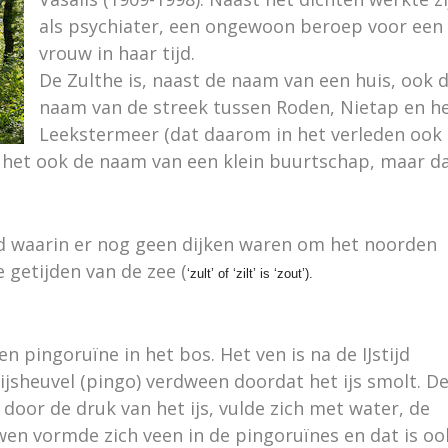
als psychiater, een ongewoon beroep voor een
vrouw in haar tijd.
De Zulthe is, naast de naam van een huis, ook 
naam van de streek tussen Roden, Nietap en h
Leekstermeer (dat daarom in het verleden ook
het ook de naam van een klein buurtschap, maar d
jd waarin er nog geen dijken waren om het noorden
getijden van de zee (
‘zult’ of ‘zilt’ is ‘zout’).
n pingoruïne in het bos. Het ven is na de IJstijd
jsheuvel (pingo) verdween doordat het ijs smolt. D
door de druk van het ijs, vulde zich met water, de
wen vormde zich veen in de pingoruïnes en dat is oo