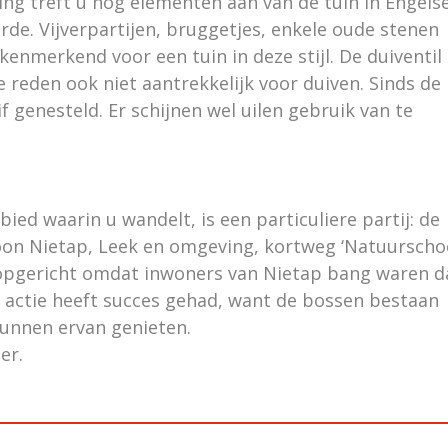
ng treft u nog elementen aan van de tuin in Engels
orde. Vijverpartijen, bruggetjes, enkele oude stenen
enmerkend voor een tuin in deze stijl. De duiventil 
 reden ook niet aantrekkelijk voor duiven. Sinds de
f genesteld. Er schijnen wel uilen gebruik van te
ied waarin u wandelt, is een particuliere partij: de
oon Nietap, Leek en omgeving, kortweg ‘Natuursch
 opgericht omdat inwoners van Nietap bang waren d
actie heeft succes gehad, want de bossen bestaan
kunnen ervan genieten.
er.