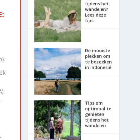
tijdens het
wandelen?
:
Lees deze
tips
De mooiste
plekken om
p)
te bezoeken
in Indonesië
lek
A)
e
Tips om
optimaal te
genieten
tijdens het
wandelen
r