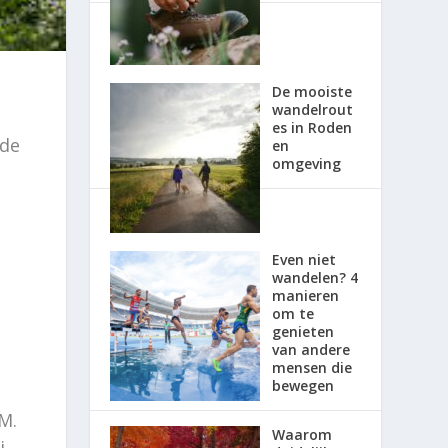
De mooiste
wandelrout
es in Roden
 de
en
omgeving
Even niet
wandelen? 4
manieren
om te
genieten
van andere
mensen die
bewegen
M.
Waarom
j