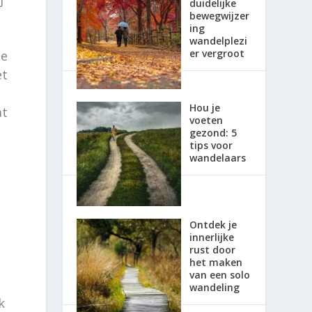
duidelijke
bewegwijzer
ing
wandelplezi
er vergroot
de
et
Hou je
at
voeten
gezond: 5
tips voor
wandelaars
Ontdek je
innerlijke
rust door
het maken
e
van een solo
wandeling
k