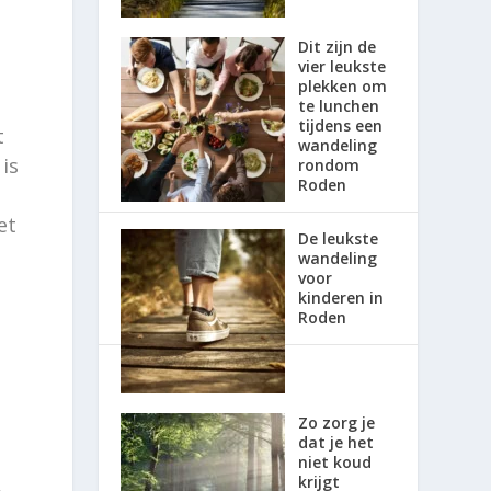
Dit zijn de
vier leukste
plekken om
te lunchen
tijdens een
t
wandeling
is
rondom
Roden
et
De leukste
wandeling
voor
kinderen in
Roden
Zo zorg je
dat je het
niet koud
krijgt