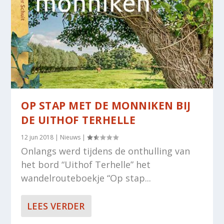
OP STAP MET DE MONNIKEN BIJ
DE UITHOF TERHELLE
12 jun 2018
|
Nieuws
|
Onlangs werd tijdens de onthulling van
het bord “Uithof Terhelle” het
wandelrouteboekje “Op stap...
LEES VERDER