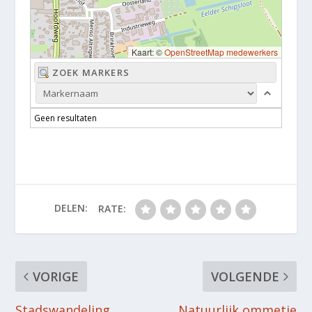
Kaart: ©
OpenStreetMap medewerkers
Geen resultaten
DELEN:
RATE:
VORIGE
VOLGENDE
Stadswandeling
Natuurlijk ommetje