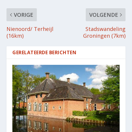
VORIGE
VOLGENDE
Nienoord/ Terheijl
Stadswandeling
(16km)
Groningen (7km)
GERELATEERDE BERICHTEN